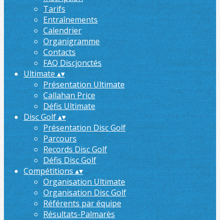
Tarifs
Entraînements
Calendrier
Organigramme
Contacts
FAQ Discjonctés
Ultimate
▴
▾
Présentation Ultimate
Callahan Price
Défis Ultimate
Disc Golf
▴
▾
Présentation Disc Golf
Parcours
Records Disc Golf
Défis Disc Golf
Compétitions
▴
▾
Organisation Ultimate
Organisation Disc Golf
Référents par équipe
Résultats-Palmarès