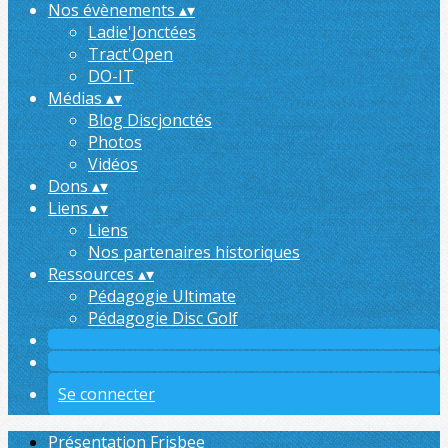
Nos évènements
▴
▾
Ladie'Jonctées
Tract'Open
DO-IT
Médias
▴
▾
Blog Discjonctés
Photos
Vidéos
Dons
▴
▾
Liens
▴
▾
Liens
Nos partenaires historiques
Ressources
▴
▾
Pédagogie Ultimate
Pédagogie Disc Golf
Se connecter
Présentation Frisbee