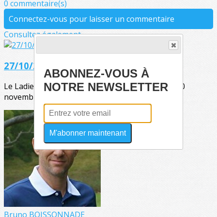
0 commentaire(s)
Connectez-vous pour laisser un commentaire
Consultez également
27/10/2019
ABONNEZ-VOUS À
NOTRE NEWSLETTER
Le Ladies’Jonctées chapitre 8 aura lieu les 09 et 10
novembre prochains !Entre 8 et 10 équipes...
M'abonner maintenant
Bruno BOISSONNADE