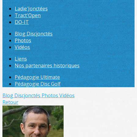
Ladie'Jonctées
Tract'Open
DO-IT
Blog Discjonctés
Photos
Vidéos
Liens
Nos partenaires historiques
Pédagogie Ultimate
Pédagogie Disc Golf
Blog Discjonctés
Photos
Vidéos
Retour