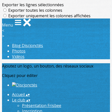
Exporter les lignes sélectionnées
Exporter toutes les colonnes
Exporter uniquement les colonnes affichées
Menu
<
>
Blog Discjonctés
Photos
Vidéos
Ajoutez un logo, un bouton, des réseaux sociaux
Cliquez pour éditer
Accueil
▴
▾
Le club
▴
▾
Présentation Frisbee
Inscription