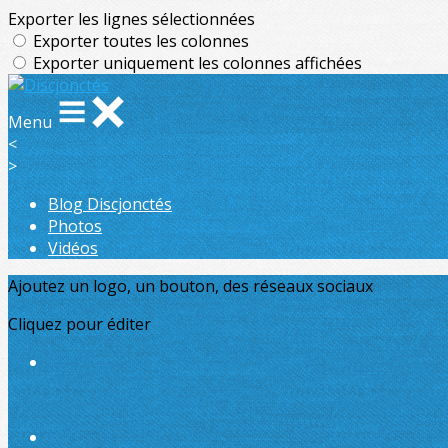
Exporter les lignes sélectionnées
Exporter toutes les colonnes
Exporter uniquement les colonnes affichées
Menu
<
>
Blog Discjonctés
Photos
Vidéos
Ajoutez un logo, un bouton, des réseaux sociaux
Cliquez pour éditer