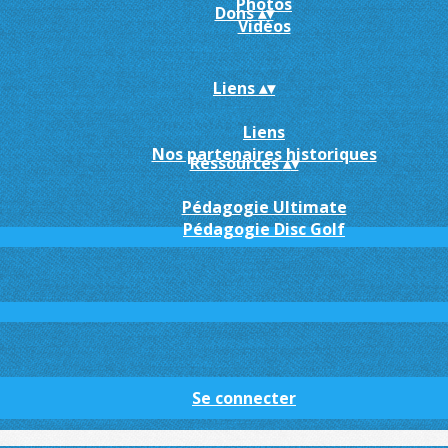
Photos
Dons
▴
▾
Vidéos
Liens
▴
▾
Liens
Nos partenaires historiques
Ressources
▴
▾
Pédagogie Ultimate
Pédagogie Disc Golf
Se connecter