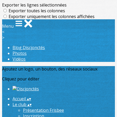
Exporter les lignes sélectionnées
Exporter toutes les colonnes
Exporter uniquement les colonnes affichées
Menu
<
>
Blog Discjonctés
Photos
Vidéos
Ajoutez un logo, un bouton, des réseaux sociaux
Cliquez pour éditer
Accueil
▴
▾
Le club
▴
▾
Présentation Frisbee
Inscription