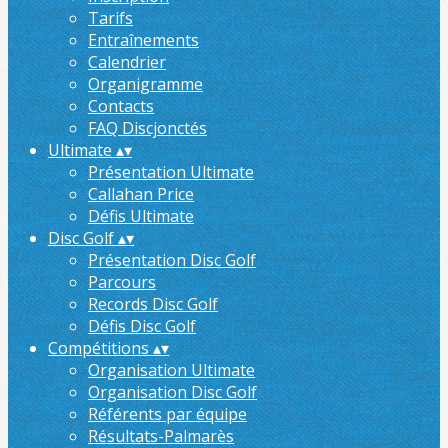
Tarifs
Entraînements
Calendrier
Organigramme
Contacts
FAQ Discjonctés
Ultimate
▴
▾
Présentation Ultimate
Callahan Price
Défis Ultimate
Disc Golf
▴
▾
Présentation Disc Golf
Parcours
Records Disc Golf
Défis Disc Golf
Compétitions
▴
▾
Organisation Ultimate
Organisation Disc Golf
Référents par équipe
Résultats-Palmarès