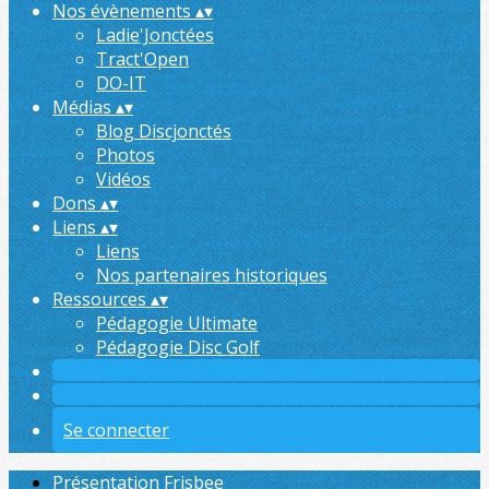
Nos évènements
▴
▾
Ladie'Jonctées
Tract'Open
DO-IT
Médias
▴
▾
Blog Discjonctés
Photos
Vidéos
Dons
▴
▾
Liens
▴
▾
Liens
Nos partenaires historiques
Ressources
▴
▾
Pédagogie Ultimate
Pédagogie Disc Golf
Se connecter
Présentation Frisbee