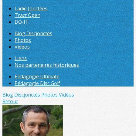
Ladie'Jonctées
Tract'Open
DO-IT
Blog Discjonctés
Photos
Vidéos
Liens
Nos partenaires historiques
Pédagogie Ultimate
Pédagogie Disc Golf
Blog Discjonctés
Photos
Vidéos
Retour