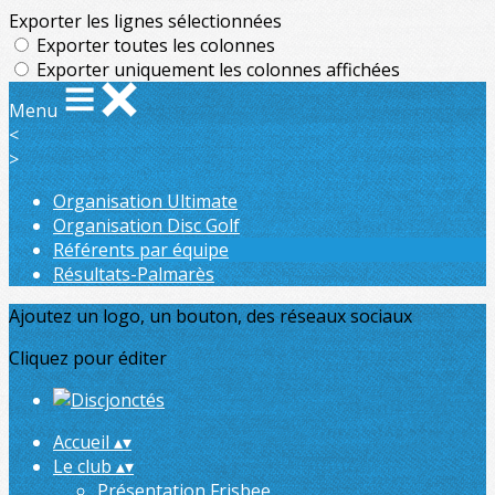
Exporter les lignes sélectionnées
Exporter toutes les colonnes
Exporter uniquement les colonnes affichées
Menu
<
>
Organisation Ultimate
Organisation Disc Golf
Référents par équipe
Résultats-Palmarès
Ajoutez un logo, un bouton, des réseaux sociaux
Cliquez pour éditer
Accueil
▴
▾
Le club
▴
▾
Présentation Frisbee