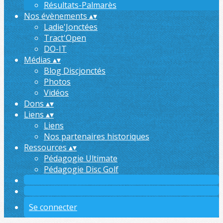
Résultats-Palmarès
Nos évènements
▴
▾
Ladie'Jonctées
Tract'Open
DO-IT
Médias
▴
▾
Blog Discjonctés
Photos
Vidéos
Dons
▴
▾
Liens
▴
▾
Liens
Nos partenaires historiques
Ressources
▴
▾
Pédagogie Ultimate
Pédagogie Disc Golf
Se connecter