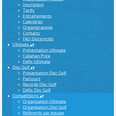
Inscription
Tarifs
Entraînements
Calendrier
Organigramme
Contacts
FAQ Discjonctés
Ultimate
▴
▾
Présentation Ultimate
Callahan Price
Défis Ultimate
Disc Golf
▴
▾
Présentation Disc Golf
Parcours
Records Disc Golf
Défis Disc Golf
Compétitions
▴
▾
Organisation Ultimate
Organisation Disc Golf
Référents par équipe