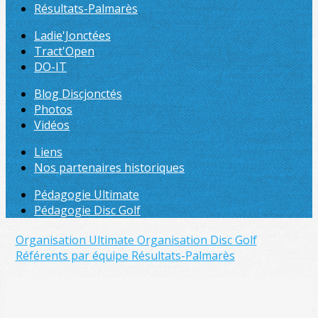
Résultats-Palmarès
Ladie'Jonctées
Tract'Open
DO-IT
Blog Discjonctés
Photos
Vidéos
Liens
Nos partenaires historiques
Pédagogie Ultimate
Pédagogie Disc Golf
Organisation Ultimate
Organisation Disc Golf
Référents par équipe
Résultats-Palmarès