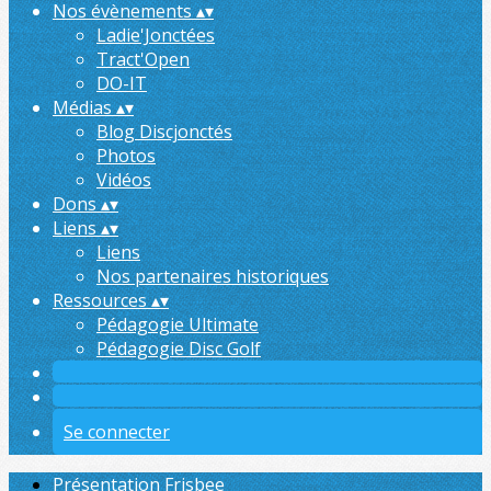
Nos évènements
▴
▾
Ladie'Jonctées
Tract'Open
DO-IT
Médias
▴
▾
Blog Discjonctés
Photos
Vidéos
Dons
▴
▾
Liens
▴
▾
Liens
Nos partenaires historiques
Ressources
▴
▾
Pédagogie Ultimate
Pédagogie Disc Golf
Se connecter
Présentation Frisbee