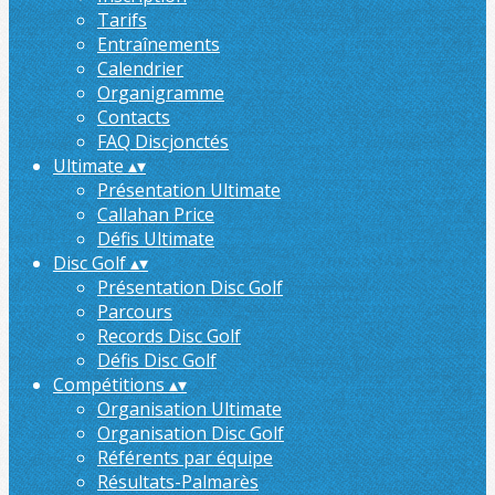
Tarifs
Entraînements
Calendrier
Organigramme
Contacts
FAQ Discjonctés
Ultimate
▴
▾
Présentation Ultimate
Callahan Price
Défis Ultimate
Disc Golf
▴
▾
Présentation Disc Golf
Parcours
Records Disc Golf
Défis Disc Golf
Compétitions
▴
▾
Organisation Ultimate
Organisation Disc Golf
Référents par équipe
Résultats-Palmarès