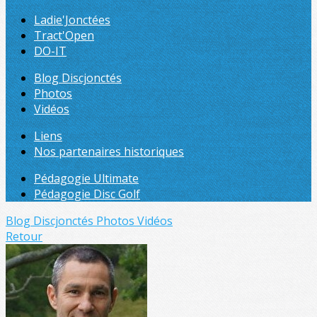
Ladie'Jonctées
Tract'Open
DO-IT
Blog Discjonctés
Photos
Vidéos
Liens
Nos partenaires historiques
Pédagogie Ultimate
Pédagogie Disc Golf
Blog Discjonctés
Photos
Vidéos
Retour