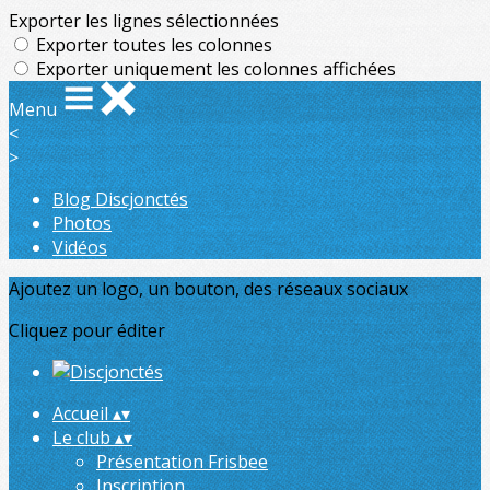
Exporter les lignes sélectionnées
Exporter toutes les colonnes
Exporter uniquement les colonnes affichées
Menu
<
>
Blog Discjonctés
Photos
Vidéos
Ajoutez un logo, un bouton, des réseaux sociaux
Cliquez pour éditer
Accueil
▴
▾
Le club
▴
▾
Présentation Frisbee
Inscription