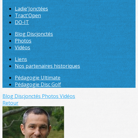
Ladie'Jonctées
Tract'Open
DO-IT
Blog Discjonctés
Photos
Vidéos
Liens
Nos partenaires historiques
Pédagogie Ultimate
Pédagogie Disc Golf
Blog Discjonctés
Photos
Vidéos
Retour