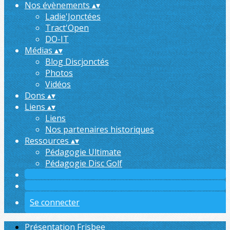
Nos évènements
▴
▾
Ladie'Jonctées
Tract'Open
DO-IT
Médias
▴
▾
Blog Discjonctés
Photos
Vidéos
Dons
▴
▾
Liens
▴
▾
Liens
Nos partenaires historiques
Ressources
▴
▾
Pédagogie Ultimate
Pédagogie Disc Golf
Se connecter
Présentation Frisbee