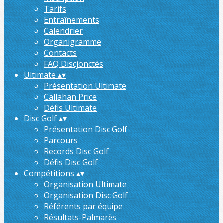
Tarifs
Entraînements
Calendrier
Organigramme
Contacts
FAQ Discjonctés
Ultimate
▴
▾
Présentation Ultimate
Callahan Price
Défis Ultimate
Disc Golf
▴
▾
Présentation Disc Golf
Parcours
Records Disc Golf
Défis Disc Golf
Compétitions
▴
▾
Organisation Ultimate
Organisation Disc Golf
Référents par équipe
Résultats-Palmarès