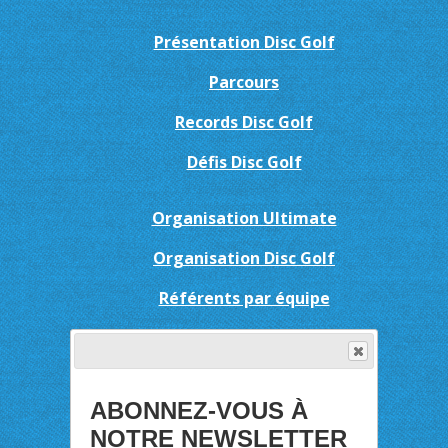
Présentation Disc Golf
Parcours
Records Disc Golf
Défis Disc Golf
Organisation Ultimate
Organisation Disc Golf
Référents par équipe
Résultats-Palmarès
Ladie'Jonctées
ABONNEZ-VOUS À
Tract'Open
NOTRE NEWSLETTER