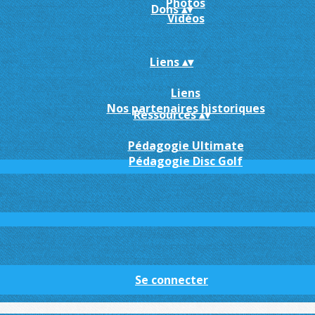
Photos
Dons
▴
▾
Vidéos
Liens
▴
▾
Liens
Nos partenaires historiques
Ressources
▴
▾
Pédagogie Ultimate
Pédagogie Disc Golf
Se connecter