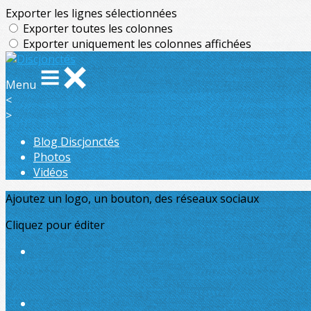
Exporter les lignes sélectionnées
Exporter toutes les colonnes
Exporter uniquement les colonnes affichées
Menu
<
>
Blog Discjonctés
Photos
Vidéos
Ajoutez un logo, un bouton, des réseaux sociaux
Cliquez pour éditer