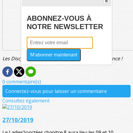
ABONNEZ-VOUS À
NOTRE NEWSLETTER
M'abonner maintenant
Les Discjonctés champions sautent de joie à Valence !
0 commentaire(s)
Connectez-vous pour laisser un commentaire
Consultez également
27/10/2019
Le Ladies’Jonctées chapitre 8 aura lieu les 09 et 10