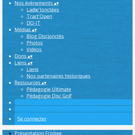
Nos évènements
▴
▾
Ladie'Jonctées
Tract'Open
DO-IT
Médias
▴
▾
Blog Discjonctés
Photos
Vidéos
Dons
▴
▾
Liens
▴
▾
Liens
Nos partenaires historiques
Ressources
▴
▾
Pédagogie Ultimate
Pédagogie Disc Golf
Se connecter
Présentation Frisbee