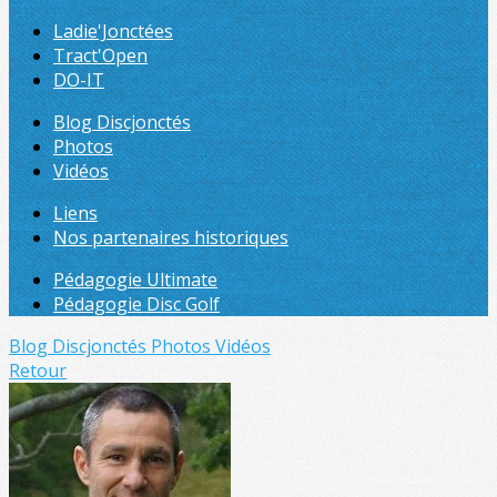
Ladie'Jonctées
Tract'Open
DO-IT
Blog Discjonctés
Photos
Vidéos
Liens
Nos partenaires historiques
Pédagogie Ultimate
Pédagogie Disc Golf
Blog Discjonctés
Photos
Vidéos
Retour