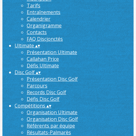
Tarifs
Entraînements
Calendrier
Organigramme
Contacts
FAQ Discjonctés
Ultimate
▴
▾
Présentation Ultimate
Callahan Price
Défis Ultimate
Disc Golf
▴
▾
Présentation Disc Golf
Parcours
Records Disc Golf
Défis Disc Golf
Compétitions
▴
▾
Organisation Ultimate
Organisation Disc Golf
Référents par équipe
Résultats-Palmarès