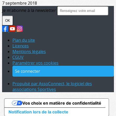
7 septembre 2018
Je m'abonne à la newsletter
OK
Plan du site
Licences
Mentions légales
CGUV
Paramétrer vos cookies
Se connecter
Propulsé par AssoConnect, le logiciel des
associations Sportives
Vos choix en matière de confidentialité
Notification lors de la collecte