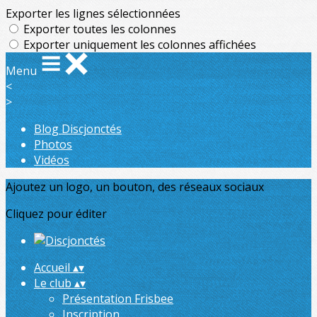
Exporter les lignes sélectionnées
Exporter toutes les colonnes
Exporter uniquement les colonnes affichées
Menu
<
>
Blog Discjonctés
Photos
Vidéos
Ajoutez un logo, un bouton, des réseaux sociaux
Cliquez pour éditer
Accueil
▴
▾
Le club
▴
▾
Présentation Frisbee
Inscription