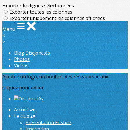
Exporter les lignes sélectionnées
Exporter toutes les colonnes
Exporter uniquement les colonnes affichées
Menu
<
>
Blog Discjonctés
Photos
Vidéos
Ajoutez un logo, un bouton, des réseaux sociaux
Cliquez pour éditer
Accueil
▴
▾
Le club
▴
▾
Présentation Frisbee
Inscription