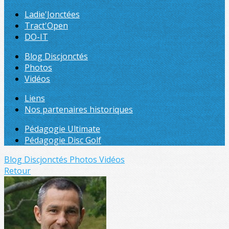
Ladie'Jonctées
Tract'Open
DO-IT
Blog Discjonctés
Photos
Vidéos
Liens
Nos partenaires historiques
Pédagogie Ultimate
Pédagogie Disc Golf
Blog Discjonctés
Photos
Vidéos
Retour