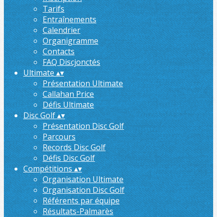
Tarifs
Entraînements
Calendrier
Organigramme
Contacts
FAQ Discjonctés
Ultimate
▴
▾
Présentation Ultimate
Callahan Price
Défis Ultimate
Disc Golf
▴
▾
Présentation Disc Golf
Parcours
Records Disc Golf
Défis Disc Golf
Compétitions
▴
▾
Organisation Ultimate
Organisation Disc Golf
Référents par équipe
Résultats-Palmarès