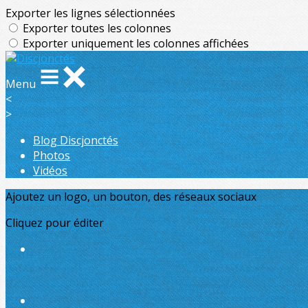
Exporter les lignes sélectionnées
Exporter toutes les colonnes
Exporter uniquement les colonnes affichées
Menu
<
>
Blog Discjonctés
Photos
Vidéos
Ajoutez un logo, un bouton, des réseaux sociaux
Cliquez pour éditer