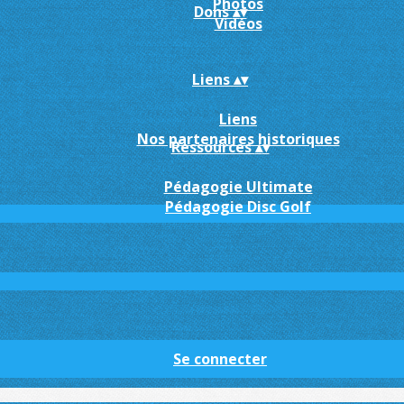
Photos
Dons
▴
▾
Vidéos
Liens
▴
▾
Liens
Nos partenaires historiques
Ressources
▴
▾
Pédagogie Ultimate
Pédagogie Disc Golf
Se connecter