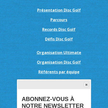
Présentation Disc Golf
Parcours
Records Disc Golf
Défis Disc Golf
Organisation Ultimate
Organisation Disc Golf
Référents par équipe
Résultats-Palmarès
Ladie'Jonctées
ABONNEZ-VOUS À
Tract'Open
NOTRE NEWSLETTER